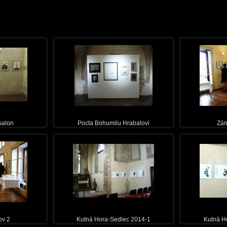
Pocta Bohumilu Hrabalovi
Zám
 salon
ov 2
Kutná Hora-Sedlec 2014-1
Kutná H