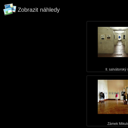
Zobrazit náhledy
II. salvátorský
Zámek Mikul