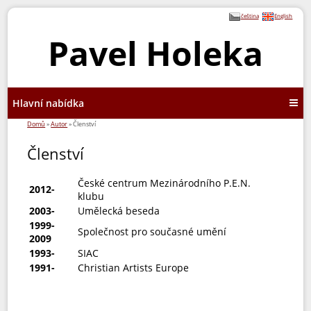
čeština
English
Pavel Holeka
Hlavní nabídka
Domů
»
Autor
» Členství
Členství
České centrum Mezinárodního P.E.N.
2012-
klubu
2
003-
Umělecká beseda
1999-
Společnost pro současné umění
2009
1993-
SIAC
1991-
Christian Artists Europe