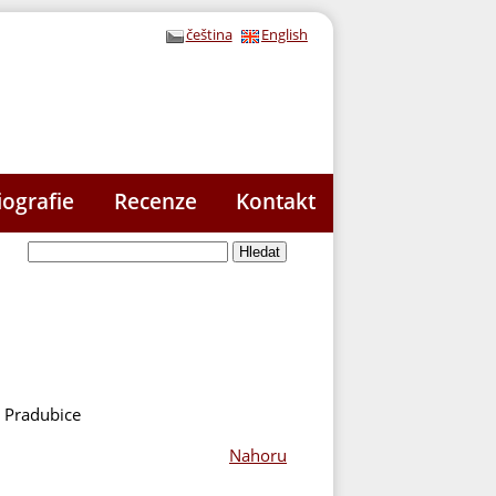
čeština
English
iografie
Recenze
Kontakt
o Pradubice
Nahoru